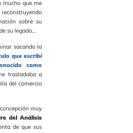
 lo mucho que me
o reconstruyendo
mación sobre su
 de su legado…
minar sacando la
culo que escribí
conocido como
me trasladaba a
alía del comercio
a concepción muy
e del Análisis
enta de que sus