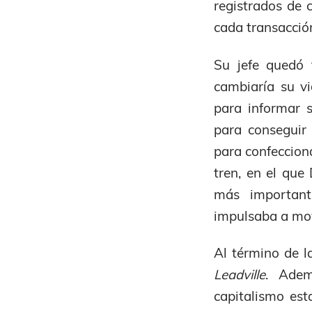
registrados de 
cada transacció
Su jefe quedó 
cambiaría su v
para informar s
para conseguir 
para confecciona
tren, en el qu
más important
impulsaba a mov
Al término de l
Leadville
. Adem
capitalismo es