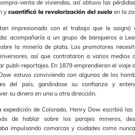
compra-venta de viviendas, así obtuvo las pérdida
n y
cuantificó la revalorización del suelo
en la zo
tan impresionado con el trabajo que le asignó 
ida: acompañaría a un grupo de banqueros a Leadv
obre la minería de plata. Los promotores necesi
inversores, así que contrataron a varios medios
r publi-reportajes. En 1879 emprendieron el viaje 
e Dow estuvo conviviendo con algunos de los homb
es del país, ganándose su confianza y enten
er su dinero en una u otra dirección.
a expedición de Colorado, Henry Dow escribió las
ás de hablar sobre los parajes mineros, des
taba impulsando comarcas y ciudades como nunca