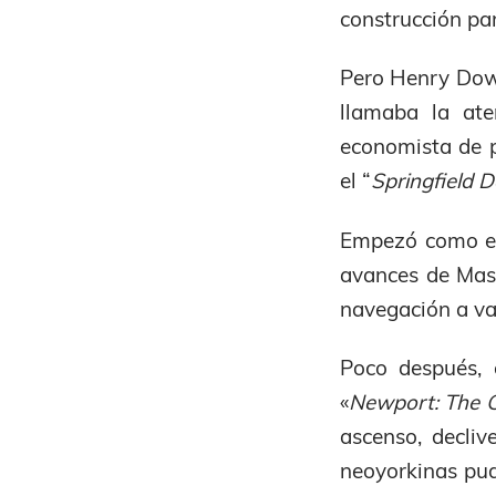
construcción pa
Pero Henry Dow 
llamaba la ate
economista de p
el “
Springfield D
Empezó como esp
avances de Mass
navegación a va
Poco después, 
«
Newport: The C
ascenso, decliv
neoyorkinas pud