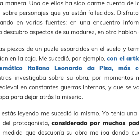
ra manera. Una de ellas ha sido darme cuenta de
r sobre personajes que ya están fallecidos. Disfrut
tando en varias fuentes: en una encuentro infor
ra descubro aspectos de su madurez, en otra hablan
as piezas de un puzle esparcidas en el suelo y ter
an en la caja. Me sucedió, por ejemplo,
con el artí
emático italiano Leonardo da Pisa, más 
ntras investigaba sobre su obra, por momentos 
edieval en constantes guerras internas, y que se v
opa para dejar atrás la miseria.
 estás leyendo me sucedió lo mismo. Yo tenía un
 del protagonista,
considerado por muchos padr
 medida que descubría su obra me iba dando cu