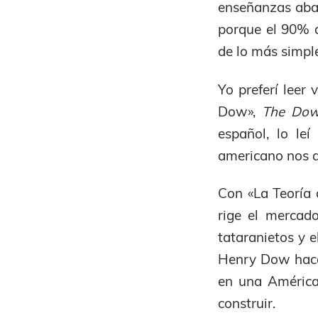
enseñanzas abar
porque el 90% 
de lo más simple
Yo preferí leer 
Dow»,
The Dow
español, lo le
americano nos q
Con «La Teoría 
rige el mercado
tataranietos y e
Henry Dow haces
en una América
construir.