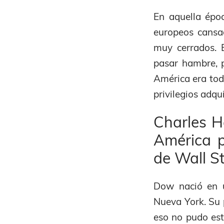
En aquella épo
europeos cansa
muy cerrados. E
pasar hambre, p
América era tod
privilegios adqu
Charles H
América p
de Wall St
Dow nació en u
Nueva York. Su p
eso no pudo estu