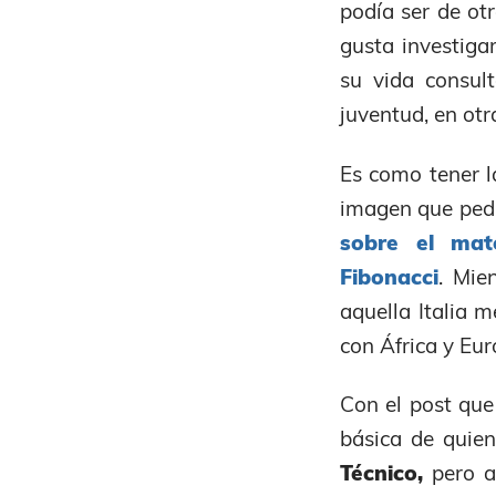
podía ser de ot
gusta investiga
su vida consul
juventud, en ot
Es como tener l
imagen que pedí
sobre el mat
Fibonacci
. Mie
aquella Italia m
con África y Eur
Con el post que
básica de quien
Técnico,
pero a