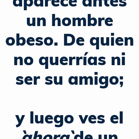
aparece ``antes``
un hombre
obeso. De quien
no querrías ni
ser su amigo;
y luego ves el
``ahora``
de un